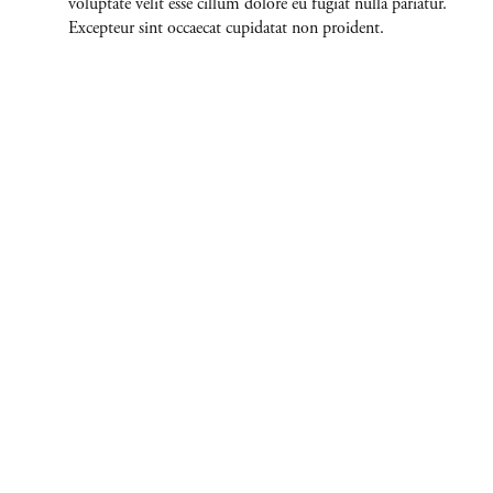
voluptate velit esse cillum dolore eu fugiat nulla pariatur.
Excepteur sint occaecat cupidatat non proident.