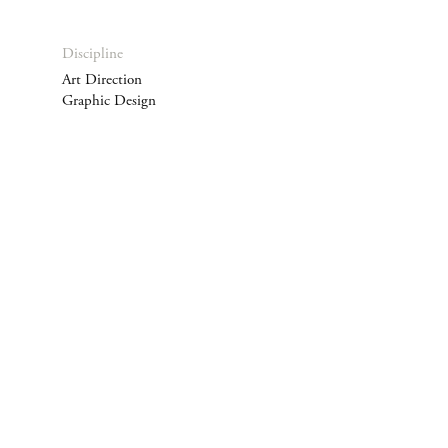
Discipline
Art Direction
Graphic Design
Photographer
Finn Beales
Client
Omega SA
Year
2016