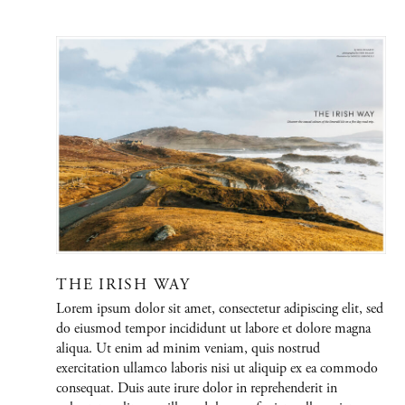
PORTFOLIO
Graphic Design
Creative / Art Direction
Film
Immersive Design
ABOUT
THE IRISH WAY
Lorem ipsum dolor sit amet, consectetur adipiscing elit, sed
do eiusmod tempor incididunt ut labore et dolore magna
CONTACT
aliqua. Ut enim ad minim veniam, quis nostrud
exercitation ullamco laboris nisi ut aliquip ex ea commodo
consequat. Duis aute irure dolor in reprehenderit in